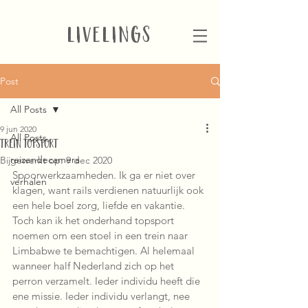
LIVELINGS
Post
All Posts
9 jun 2020
All Posts
TREIN TOPSPORT
reizendecamera
Bijgewerkt op:
9 dec 2020
Spoorwerkzaamheden. Ik ga er niet over 
verhalen
klagen, want rails verdienen natuurlijk ook 
een hele boel zorg, liefde en vakantie. 
Toch kan ik het onderhand topsport 
noemen om een stoel in een trein naar 
Limbabwe te bemachtigen. Al helemaal 
wanneer half Nederland zich op het 
perron verzamelt. Ieder individu heeft die 
ene missie. Ieder individu verlangt, nee 