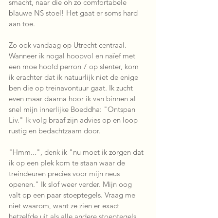
smacht, naar die oh zo comfortabele 
blauwe NS stoel! Het gaat er soms hard 
aan toe.
Zo ook vandaag op Utrecht centraal. 
Wanneer ik nogal hoopvol en naïef met 
een moe hoofd perron 7 op slenter, kom 
ik erachter dat ik natuurlijk niet de enige 
ben die op treinavontuur gaat. Ik zucht 
even maar daarna hoor ik van binnen al 
snel mijn innerlijke Boeddha: "Ontspan 
Liv." Ik volg braaf zijn advies op en loop 
rustig en bedachtzaam door. 
"Hmm...", denk ik "nu moet ik zorgen dat 
ik op een plek kom te staan waar de 
treindeuren precies voor mijn neus 
openen." Ik slof weer verder. Mijn oog 
valt op een paar stoeptegels. Vraag me 
niet waarom, want ze zien er exact 
hetzelfde uit als alle andere stoeptegels. 