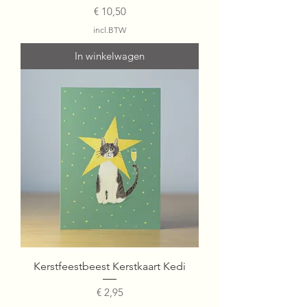
Prijs
€ 10,50
incl.BTW
In winkelwagen
Kerstfeestbeest Kerstkaart Kedi
Prijs
€ 2,95