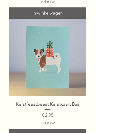
incl.BTW
In winkelwagen
Kerstfeestbeest Kerstkaart Bas
Prijs
€ 2,95
incl.BTW