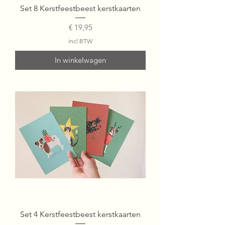
Set 8 Kerstfeestbeest kerstkaarten
Prijs
€ 19,95
incl.BTW
In winkelwagen
Set 4 Kerstfeestbeest kerstkaarten