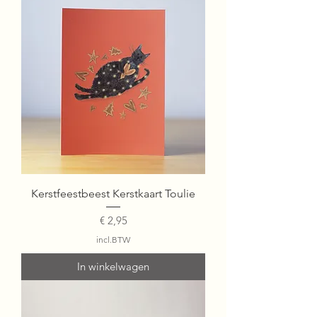
Kerstfeestbeest Kerstkaart Toulie
Prijs
€ 2,95
incl.BTW
In winkelwagen