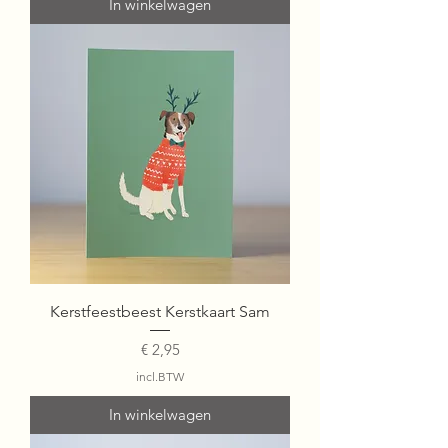
In winkelwagen
Kerstfeestbeest Kerstkaart Sam
Prijs
€ 2,95
incl.BTW
In winkelwagen