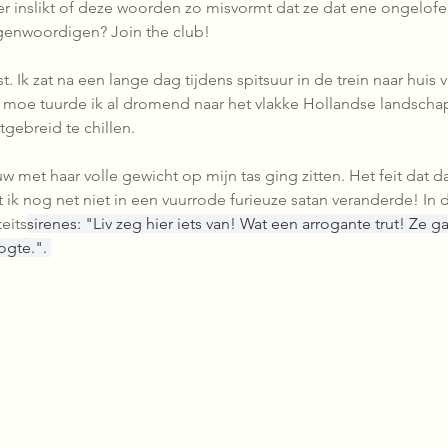
 inslikt of deze woorden zo misvormt dat ze dat ene ongelofeli
genwoordigen? Join the club!
t. Ik zat na een lange dag tijdens spitsuur in de trein naar huis
je moe tuurde ik al dromend naar het vlakke Hollandse landscha
tgebreid te chillen. 
uw met haar volle gewicht op mijn tas ging zitten. Het feit dat d
ik nog net niet in een vuurrode furieuze satan veranderde! In 
teits
sirenes: "Liv zeg hier iets van! Wat een arrogante trut! Ze gaa
ogte.". 