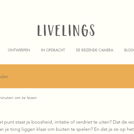
LIVELINGS
ONTWERPEN
IN OPDRACHT
DE REIZENDE CAMERA
BLOG
halen
minuten om te lezen
t punt staat je boosheid, irritatie of verdriet te uiten? Dat de 
an je tong liggen klaar om buiten te spelen? En dat je ze op h