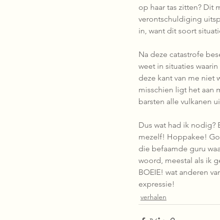
op haar tas zitten? Dit
verontschuldiging uitsp
in, want dit soort situ
Na deze catastrofe bese
weet in situaties waar
deze kant van me niet w
misschien ligt het aan 
barsten alle vulkanen u
Dus wat had ik nodig? 
mezelf! Hoppakee! Goo
die befaamde guru waar 
woord, meestal als ik g
BOEIE! wat anderen van 
expressie! 
verhalen