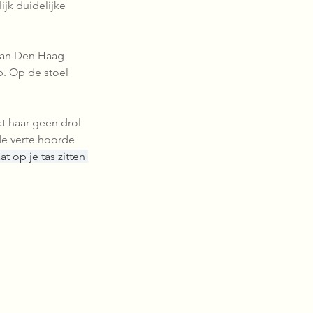
jk duidelijke 
 van Den Haag 
p. Op de stoel 
at haar geen drol 
de verte hoorde 
t op je tas zitten 