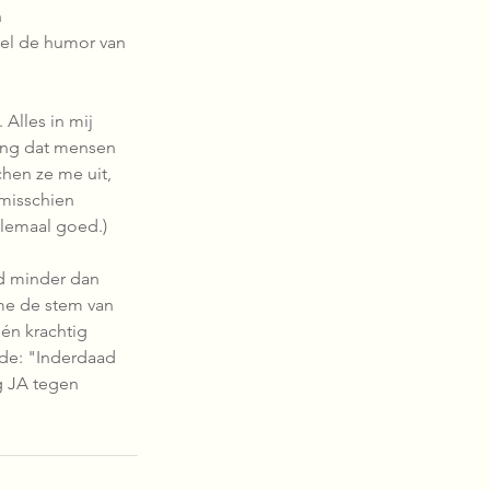
 
wel de humor van 
Alles in mij 
bang dat mensen 
hen ze me uit, 
 misschien 
llemaal goed.)
nd minder dan 
me de stem van 
één krachtig 
rde: "Inderdaad 
g JA tegen 