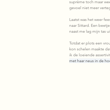
suprème toch maar weer
gevoel niet meer verte
Laatst was het weer fees
naar Sittard. Een beet
naast me lag mijn tas ui
Totdat er plots een vro
kon schelen maakte dat 
ik de loeiende assertivi
met haar neus in de ho