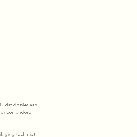
ik dat dit niet aan 
oor een andere 
ik ging toch niet 