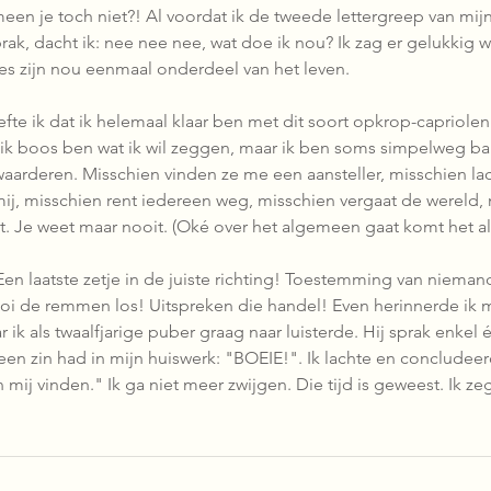
 meen je toch niet?! Al voordat ik de tweede lettergreep van mijn
rak, dacht ik: nee nee nee, wat doe ik nou? Ik zag er gelukkig 
aties zijn nou eenmaal onderdeel van het leven.
fte ik dat ik helemaal klaar ben met dit soort opkrop-capriolen. 
in ik boos ben wat ik wil zeggen, maar ik ben soms simpelweg 
aarderen. Misschien vinden ze me een aansteller, misschien lac
mij, misschien rent iedereen weg, misschien vergaat de wereld,
it. Je weet maar nooit. (Oké over het algemeen gaat komt het a
Een laatste zetje in de juiste richting! Toestemming van niema
i de remmen los! Uitspreken die handel! Even herinnerde ik 
ik als twaalfjarige puber graag naar luisterde. Hij sprak enkel 
een zin had in mijn huiswerk: "BOEIE!". Ik lachte en concludee
mij vinden." Ik ga niet meer zwijgen. Die tijd is geweest. Ik ze