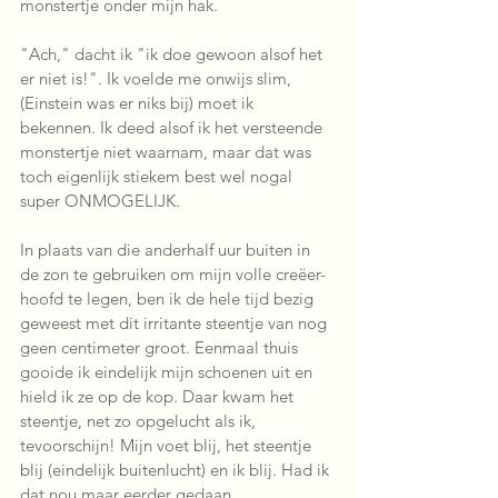
monstertje onder mijn hak. 
"Ach," dacht ik "ik doe gewoon alsof het 
er niet is!". Ik voelde me onwijs slim, 
(Einstein was er niks bij) moet ik 
bekennen. Ik deed alsof ik het versteende 
monstertje niet waarnam, maar dat was 
toch eigenlijk stiekem best wel nogal 
super ONMOGELIJK. 
In plaats van die anderhalf uur buiten in 
de zon te gebruiken om mijn volle creëer-
hoofd te legen, ben ik de hele tijd bezig 
geweest met dit irritante steentje van nog 
geen centimeter groot. Eenmaal thuis 
gooide ik eindelijk mijn schoenen uit en 
hield ik ze op de kop. Daar kwam het 
steentje, net zo opgelucht als ik, 
tevoorschijn! Mijn voet blij, het steentje 
blij (eindelijk buitenlucht) en ik blij. Had ik 
dat nou maar eerder gedaan.