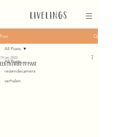
LIVELINGS
Post
All Posts
19 jan 2022
All Posts
EEN ONTWERP OP MAAT
reizendecamera
verhalen