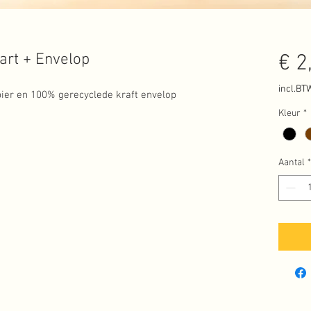
rt + Envelop
€ 2
incl.BT
er en 100% gerecyclede kraft envelop
Kleur
*
Aantal
*