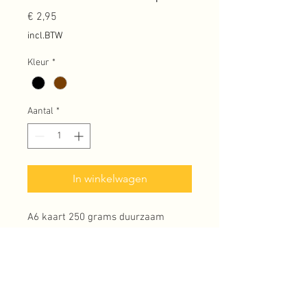
Prijs
€ 2,95
incl.BTW
Kleur
*
Aantal
*
In winkelwagen
A6 kaart 250 grams duurzaam
papier en 100% gerecyclede kraft
envelop