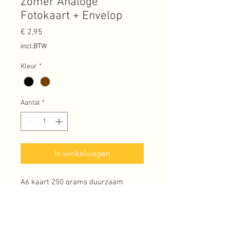
Zomer Analoge
Fotokaart + Envelop
Prijs
€ 2,95
incl.BTW
Kleur
*
Aantal
*
In winkelwagen
A6 kaart 250 grams duurzaam
papier en 100% gerecyclede kraft
envelop