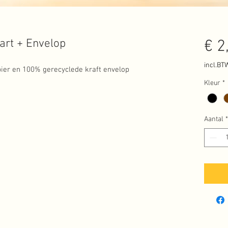
rt + Envelop
€ 2
incl.BT
er en 100% gerecyclede kraft envelop
Kleur
*
Aantal
*