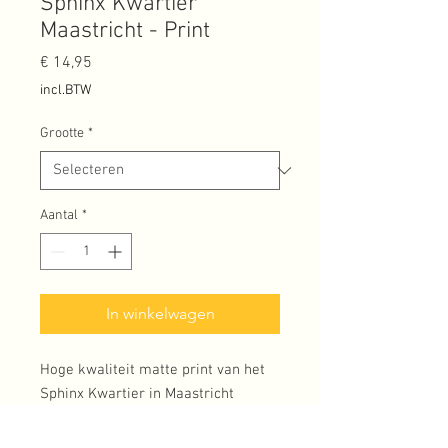
Sphinx Kwartier
Maastricht - Print
Prijs
€ 14,95
incl.BTW
Grootte
*
Aantal
*
In winkelwagen
Hoge kwaliteit matte print van het
Sphinx Kwartier in Maastricht
Oktober 2021