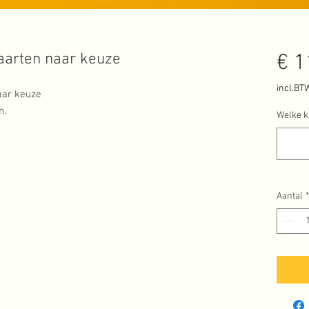
aarten naar keuze
€ 1
incl.BT
aar keuze
n.
Welke k
Aantal
*