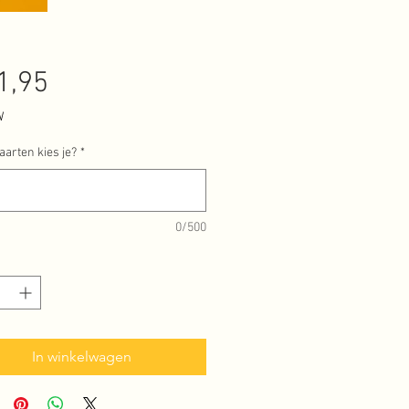
Prijs
1,95
W
aarten kies je?
*
0/500
In winkelwagen