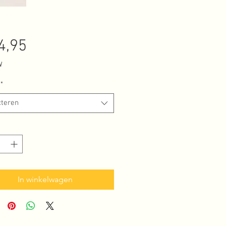
Prijs
4,95
W
*
cteren
In winkelwagen