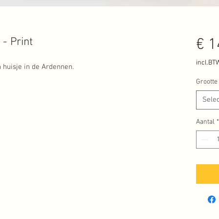
- Print
€ 1
incl.BT
 huisje in de Ardennen.
Grootte
Sele
Aantal
*