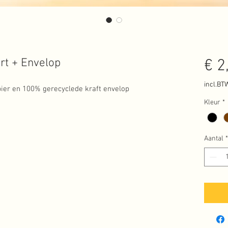
rt + Envelop
€ 2
incl.BT
er en 100% gerecyclede kraft envelop
Kleur
*
Aantal
*