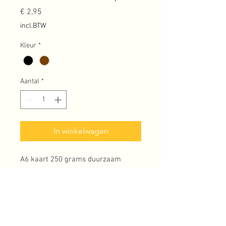
Prijs
€ 2,95
incl.BTW
Kleur
*
Aantal
*
In winkelwagen
A6 kaart 250 grams duurzaam
papier en 100% gerecyclede kraft
envelop