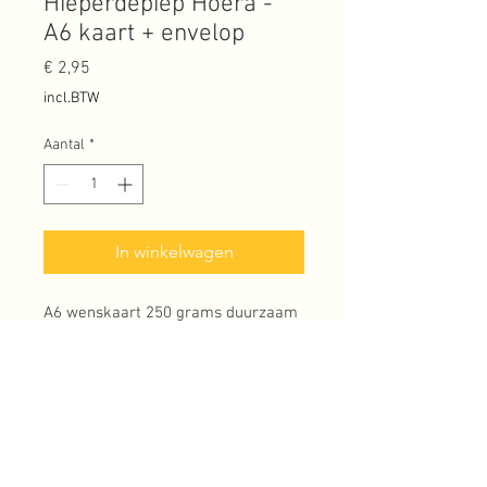
Hieperdepiep Hoera -
A6 kaart + envelop
Prijs
€ 2,95
incl.BTW
Aantal
*
In winkelwagen
A6 wenskaart 250 grams duurzaam
papier + pastelkleurige envelop