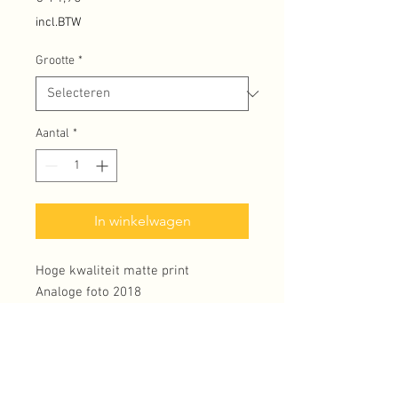
incl.BTW
Grootte
*
Aantal
*
In winkelwagen
Hoge kwaliteit matte print
Analoge foto 2018
Excl. lijst en verzendkosten